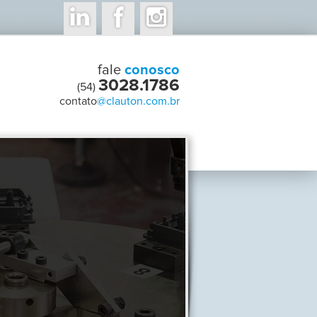
fale
conosco
3028.1786
(54)
contato
@clauton.com.br