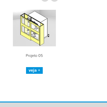
Projeto 05
Furadeira múltipla p
furação de produt
veja +
veja +